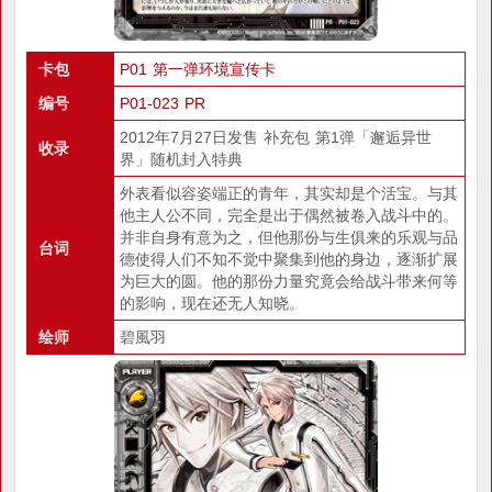
卡包
P01 第一弹环境宣传卡
编号
P01-023 PR
2012年7月27日发售 补充包 第1弹「邂逅异世
收录
界」随机封入特典
外表看似容姿端正的青年，其实却是个活宝。与其
他主人公不同，完全是出于偶然被卷入战斗中的。
并非自身有意为之，但他那份与生俱来的乐观与品
台词
德使得人们不知不觉中聚集到他的身边，逐渐扩展
为巨大的圆。他的那份力量究竟会给战斗带来何等
的影响，现在还无人知晓。
绘师
碧風羽