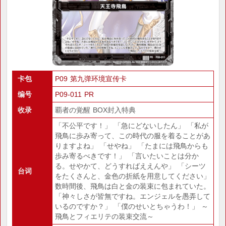
卡包
P09 第九弹环境宣传卡
编号
P09-011 PR
收录
覇者の覚醒 BOX封入特典
「不公平です！」 「急にどないしたん」 「私が
飛鳥に歩み寄って、この時代の服を着ることがあ
りますよね」 「せやね」 「たまには飛鳥からも
歩み寄るべきです！」 「言いたいことは分か
る。せやかて、どうすればええんや」 「シーツ
台词
をたくさんと、金色の折紙を用意してください」
数時間後、飛鳥は白と金の装束に包まれていた。
「神々しさが皆無ですね。エンジェルを愚弄して
いるのですか？」 「僕のせいとちゃうわ！」 ～
飛鳥とフィエリテの装束交流～