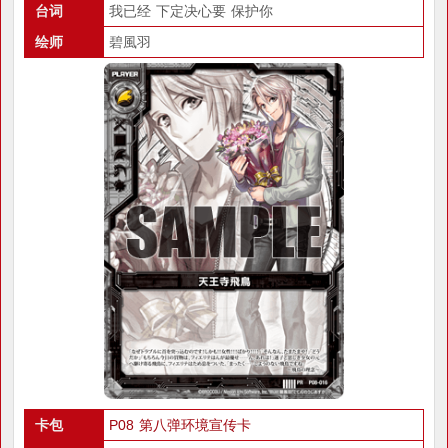
台词
我已经 下定决心要 保护你
绘师
碧風羽
卡包
P08 第八弹环境宣传卡