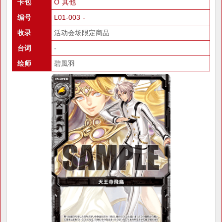
卡包
O 其他
编号
L01-003 -
收录
活动会场限定商品
台词
-
绘师
碧風羽