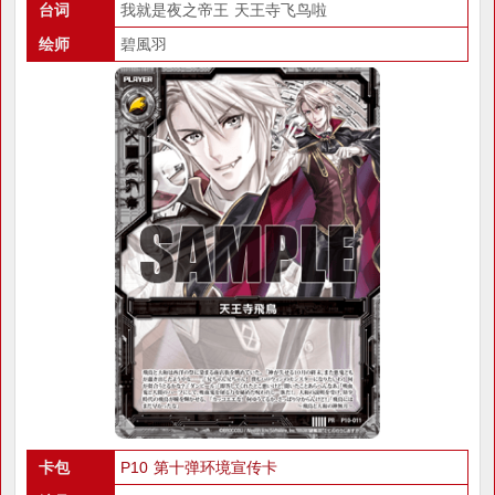
台词
我就是夜之帝王 天王寺飞鸟啦
绘师
碧風羽
卡包
P10 第十弹环境宣传卡