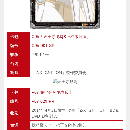
卡包
C05「天王寺飞鸟&上柚木绫濑」
编号
C05-001 SR
收录
R加工1张
台词
-
绘师
「Z/X IGNITION」製作委員会
卡包
P07 第七弹环境宣传卡
编号
P07-029 PR
2014年4月2日发售 动画「Z/X IGNITION」BD＆
收录
DVD 1巻 封入
台词
我稍微去当一把正义的英雄啦。