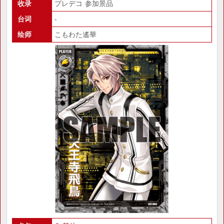
收录
プレデコ 参加景品
台词
-
绘师
こもわた遙華