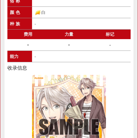
俗 称
颜 色
白
种 族
-
费用
力量
标记
-
-
-
能力
-
收录信息