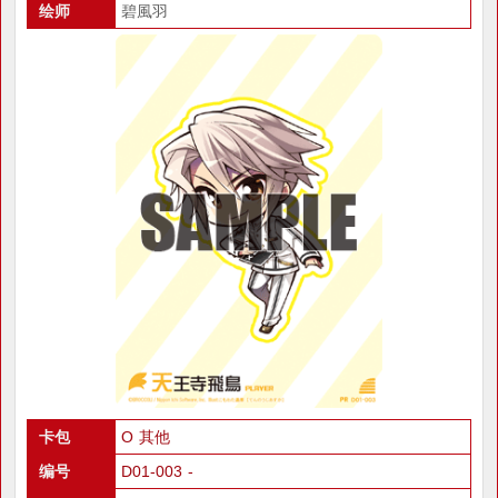
绘师
碧風羽
卡包
O 其他
编号
D01-003 -