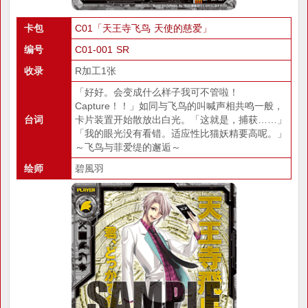
卡包
C01「天王寺飞鸟 天使的慈爱」
编号
C01-001 SR
收录
R加工1张
「好好。会变成什么样子我可不管啦！
Capture！！」如同与飞鸟的叫喊声相共鸣一般，
台词
卡片装置开始散放出白光。「这就是，捕获……」
「我的眼光没有看错。适应性比猫妖精要高呢。」
～飞鸟与菲爱缇的邂逅～
绘师
碧風羽