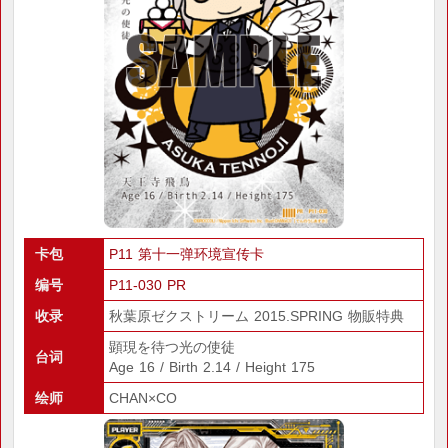
卡包
P11 第十一弹环境宣传卡
编号
P11-030 PR
收录
秋葉原ゼクストリーム 2015.SPRING 物販特典
顕現を待つ光の使徒
台词
Age 16 / Birth 2.14 / Height 175
绘师
CHAN×CO