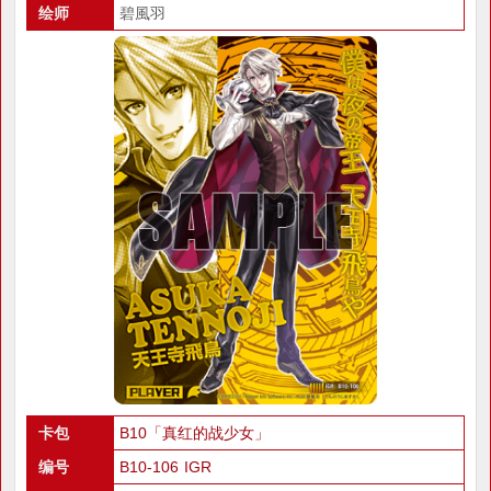
绘师
碧風羽
卡包
B10「真红的战少女」
编号
B10-106 IGR