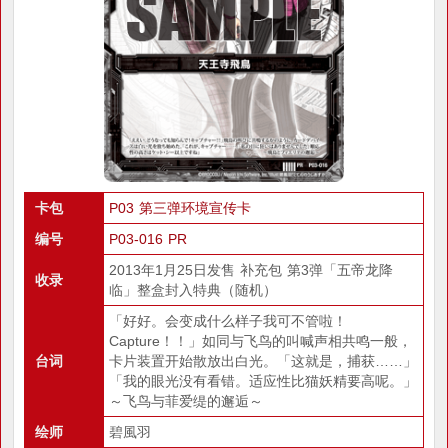
卡包
P03 第三弹环境宣传卡
编号
P03-016 PR
2013年1月25日发售 补充包 第3弹「五帝龙降
收录
临」整盒封入特典（随机）
「好好。会变成什么样子我可不管啦！
Capture！！」如同与飞鸟的叫喊声相共鸣一般，
台词
卡片装置开始散放出白光。「这就是，捕获……」
「我的眼光没有看错。适应性比猫妖精要高呢。」
～飞鸟与菲爱缇的邂逅～
绘师
碧風羽