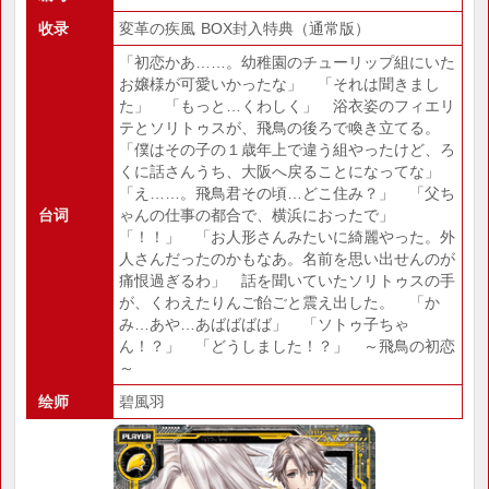
收录
変革の疾風 BOX封入特典（通常版）
「初恋かあ……。幼稚園のチューリップ組にいた
お嬢様が可愛いかったな」 「それは聞きまし
た」 「もっと…くわしく」 浴衣姿のフィエリ
テとソリトゥスが、飛鳥の後ろで喚き立てる。
「僕はその子の１歳年上で違う組やったけど、ろ
くに話さんうち、大阪へ戻ることになってな」
「え……。飛鳥君その頃…どこ住み？」 「父ち
台词
ゃんの仕事の都合で、横浜におったで」
「！！」 「お人形さんみたいに綺麗やった。外
人さんだったのかもなあ。名前を思い出せんのが
痛恨過ぎるわ」 話を聞いていたソリトゥスの手
が、くわえたりんご飴ごと震え出した。 「か
み…あや…あばばばば」 「ソトゥ子ちゃ
ん！？」 「どうしました！？」 ～飛鳥の初恋
～
绘师
碧風羽