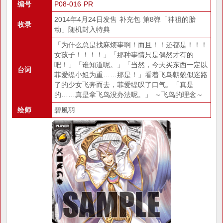
编号
P08-016 PR
2014年4月24日发售 补充包 第8弹「神祖的胎
收录
动」随机封入特典
「为什么总是找麻烦事啊！而且！！还都是！！！
女孩子！！！！」「那种事情只是偶然才有的
吧！」「谁知道呢。」「当然，今天买东西一定以
台词
菲爱缇小姐为重……那是！」看着飞鸟朝貌似迷路
了的少女飞奔而去，菲爱缇叹了口气。「真是
的……真是拿飞鸟没办法呢。」 ～飞鸟的理念～
绘师
碧風羽