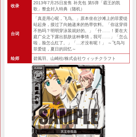
2013年7月25日发售 补充包 第5弹「霸王的凯
收录
歌」整盒封入特典（随机）
「真是用心呢，飞鸟。」原本坐在沙滩上的菲爱缇
站起身，接过了向她递来的热带饮料。「你这穿得
不热吗？明明穿泳装就好的。」「什……！要在大
台词
庭广众之下露出肌肤这种事情，我可……」「怎么
啦，脸怎么红了。」「…才没有呢！」 ～飞鸟与
菲爱缇，夏日的回忆～
绘师
碧風羽、山崎柱/株式会社ウィッチクラフト