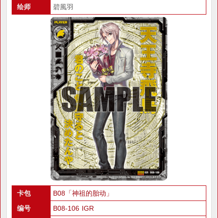
绘师
碧風羽
卡包
B08「神祖的胎动」
编号
B08-106 IGR