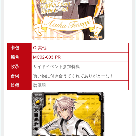
卡包
O 其他
编号
MC02-003 PR
收录
サイドイベント参加特典
台词
買い物に付き合うてくれてありがとーな！
绘师
碧風羽