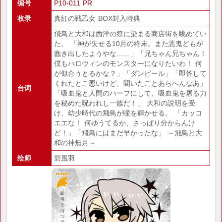
编号
P10-011 PR
收录
真紅の戦乙女 BOX封入特典
飛鳥と大和は西洋の祭に染まる商店街を眺めてい
た。 「神が失せる10月の終末。また悪鬼どもが
蠢き出したようやな……」「兄ちゃん兄ちゃん！
僕もハロウィンのモンスターになりたいわ！ 何
が似合うとるかな？」「ダンピール」「即答して
くれたとこ悪いけど、聞いたことあらへんなあ」
台词
「吸血鬼と人間のハーフにして、吸血鬼を屠る力
を秘めた呪われし一族だ！」 大和の説明を受
け、幼少時代の飛鳥が瞳を輝かせる。 「カッコ
エエな！ 何ゆうてるか、さっぱり分からんけ
ど！」「飛鳥にはまだ早かったな」 ～飛鳥と大
和の神無月～
绘师
碧風羽