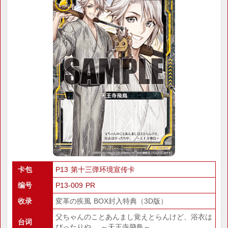
卡包
P13 第十三弹环境宣传卡
编号
P13-009 PR
收录
変革の疾風 BOX封入特典（3D版）
父ちゃんのことあんまし覚えとらんけど、浴衣は
台词
ぴったりや。 ～天王寺飛鳥～