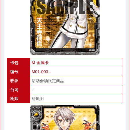
卡包
M 金属卡
编号
M01-003 -
收录
活动会场限定商品
台词
-
绘师
碧風羽