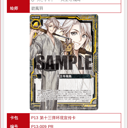
绘师
碧風羽
卡包
P13 第十三弹环境宣传卡
编号
P13-009 PR