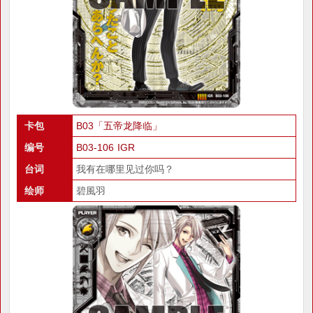
卡包
B03「五帝龙降临」
编号
B03-106 IGR
台词
我有在哪里见过你吗？
绘师
碧風羽