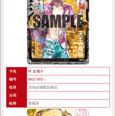
卡包
M 金属卡
编号
M02-003 -
收录
活动会场限定商品
台词
-
绘师
碧風羽