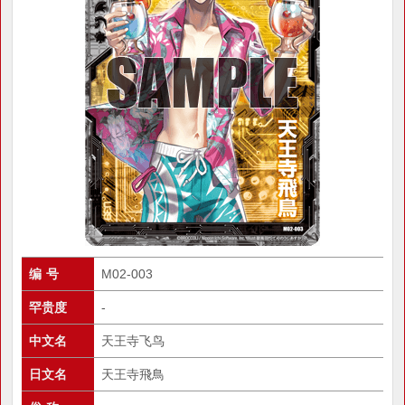
编 号
M02-003
罕贵度
-
中文名
天王寺飞鸟
日文名
天王寺飛鳥