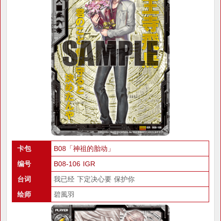
卡包
B08「神祖的胎动」
编号
B08-106 IGR
台词
我已经 下定决心要 保护你
绘师
碧風羽