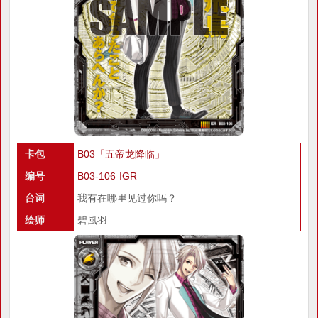
卡包
B03「五帝龙降临」
编号
B03-106 IGR
台词
我有在哪里见过你吗？
绘师
碧風羽