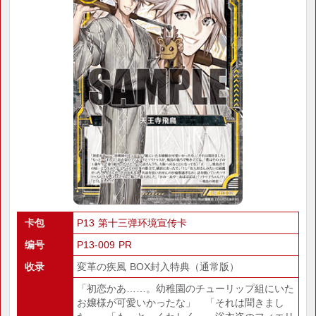
卡包
P13 第十三弹环境宣传卡
编号
P13-009 PR
收录
変革の疾風 BOX封入特典（通常版）
「初恋かあ……。幼稚園のチューリップ組にいた
お嬢様が可愛いかったな」 「それは聞きまし