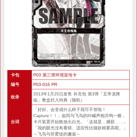
卡包
P03 第三弹环境宣传卡
编号
P03-016 PR
2013年1月25日发售 补充包 第3弹「五帝龙降
收录
临」整盒封入特典（随机）
「好好。会变成什么样子我可不管啦！
Capture！！」如同与飞鸟的叫喊声相共鸣一般，
台词
卡片装置开始散放出白光。「这就是，捕获……」
「我的眼光没有看错。适应性比猫妖精要高呢。」
～飞鸟与菲爱缇的邂逅～