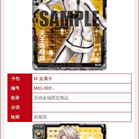
卡包
M 金属卡
编号
M01-003 -
收录
活动会场限定商品
台词
-
绘师
碧風羽