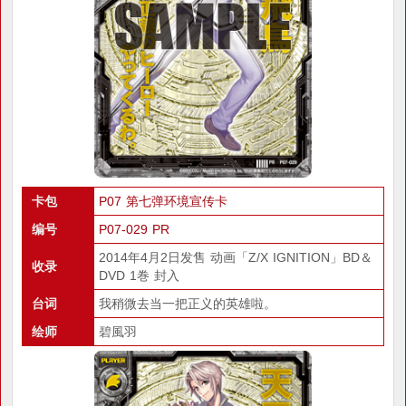
卡包
P07 第七弹环境宣传卡
编号
P07-029 PR
2014年4月2日发售 动画「Z/X IGNITION」BD＆
收录
DVD 1巻 封入
台词
我稍微去当一把正义的英雄啦。
绘师
碧風羽