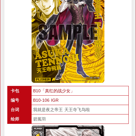
卡包
B10「真红的战少女」
编号
B10-106 IGR
台词
我就是夜之帝王 天王寺飞鸟啦
绘师
碧風羽