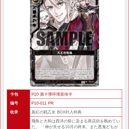
卡包
P10 第十弹环境宣传卡
编号
P10-011 PR
收录
真紅の戦乙女 BOX封入特典
飛鳥と大和は西洋の祭に染まる商店街を眺めてい
た。 「神が失せる10月の終末。また悪鬼どもが