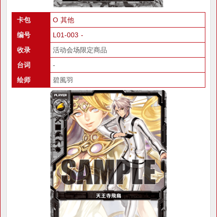
卡包
O 其他
编号
L01-003 -
收录
活动会场限定商品
台词
-
绘师
碧風羽