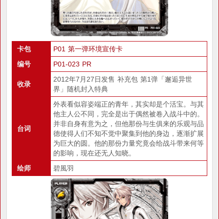
卡包
P01 第一弹环境宣传卡
编号
P01-023 PR
2012年7月27日发售 补充包 第1弹「邂逅异世
收录
界」随机封入特典
外表看似容姿端正的青年，其实却是个活宝。与其
他主人公不同，完全是出于偶然被卷入战斗中的。
并非自身有意为之，但他那份与生俱来的乐观与品
台词
德使得人们不知不觉中聚集到他的身边，逐渐扩展
为巨大的圆。他的那份力量究竟会给战斗带来何等
的影响，现在还无人知晓。
绘师
碧風羽