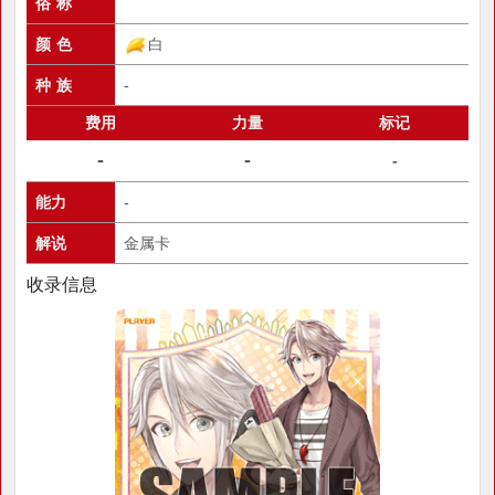
俗 称
颜 色
白
种 族
-
费用
力量
标记
-
-
-
能力
-
解说
金属卡
收录信息