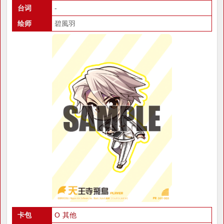
台词
-
绘师
碧風羽
卡包
O 其他