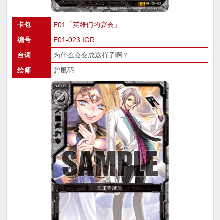
卡包
E01「英雄们的宴会」
编号
E01-023 IGR
台词
为什么会变成这样子啊？
绘师
碧風羽