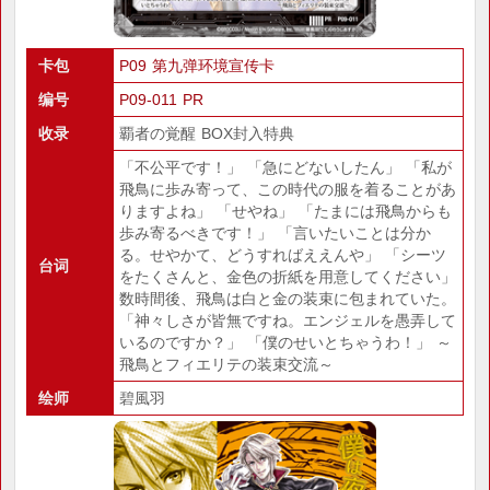
卡包
P09 第九弹环境宣传卡
编号
P09-011 PR
收录
覇者の覚醒 BOX封入特典
「不公平です！」 「急にどないしたん」 「私が
飛鳥に歩み寄って、この時代の服を着ることがあ
りますよね」 「せやね」 「たまには飛鳥からも
歩み寄るべきです！」 「言いたいことは分か
る。せやかて、どうすればええんや」 「シーツ
台词
をたくさんと、金色の折紙を用意してください」
数時間後、飛鳥は白と金の装束に包まれていた。
「神々しさが皆無ですね。エンジェルを愚弄して
いるのですか？」 「僕のせいとちゃうわ！」 ～
飛鳥とフィエリテの装束交流～
绘师
碧風羽