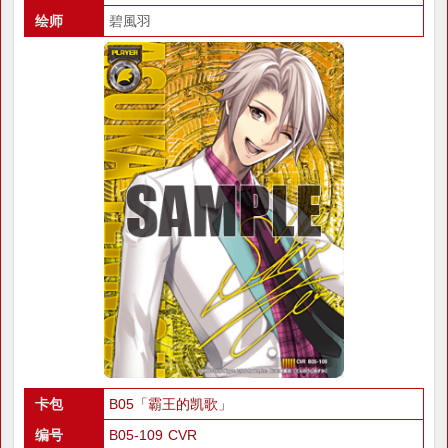
绘师
碧風羽
卡包
B05「霸王的凯歌」
编号
B05-109 CVR