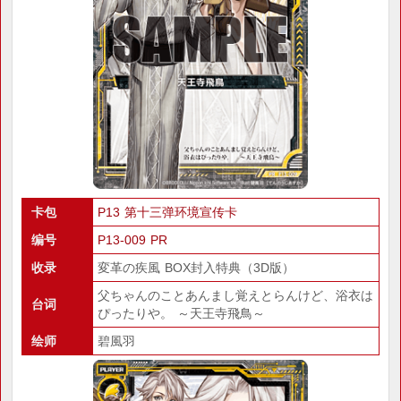
卡包
P13 第十三弹环境宣传卡
编号
P13-009 PR
收录
変革の疾風 BOX封入特典（3D版）
父ちゃんのことあんまし覚えとらんけど、浴衣は
台词
ぴったりや。 ～天王寺飛鳥～
绘师
碧風羽