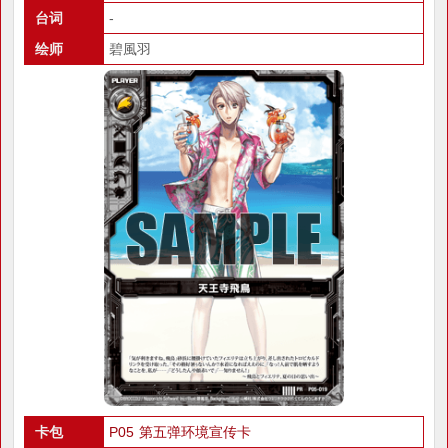
台词
-
绘师
碧風羽
卡包
P05 第五弹环境宣传卡