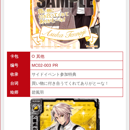
卡包
O 其他
编号
MC02-003 PR
收录
サイドイベント参加特典
台词
買い物に付き合うてくれてありがとーな！
绘师
碧風羽