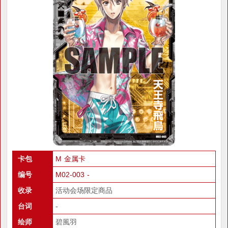
卡包
M 金属卡
编号
M02-003 -
收录
活动会场限定商品
台词
-
绘师
碧風羽