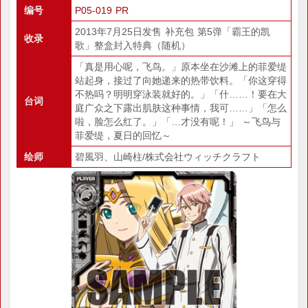
编号
P05-019 PR
2013年7月25日发售 补充包 第5弹「霸王的凯
收录
歌」整盒封入特典（随机）
「真是用心呢，飞鸟。」原本坐在沙滩上的菲爱缇
站起身，接过了向她递来的热带饮料。「你这穿得
不热吗？明明穿泳装就好的。」「什……！要在大
台词
庭广众之下露出肌肤这种事情，我可……」「怎么
啦，脸怎么红了。」「…才没有呢！」 ～飞鸟与
菲爱缇，夏日的回忆～
绘师
碧風羽、山崎柱/株式会社ウィッチクラフト