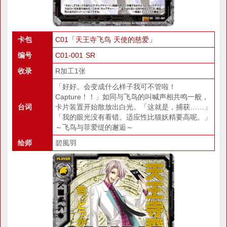
卡包
C01「天王寺飞鸟 天使的慈爱」
编号
C01-001 SR
收录
R加工1张
「好好。会变成什么样子我可不管啦！
Capture！！」如同与飞鸟的叫喊声相共鸣一般，
台词
卡片装置开始散放出白光。「这就是，捕获……」
「我的眼光没有看错。适应性比猫妖精要高呢。」
～飞鸟与菲爱缇的邂逅～
绘师
碧風羽