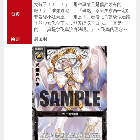
女孩子！！！！」「那种事情只是偶然才有的
吧！」「谁知道呢。」「当然，今天买东西一定以
台词
菲爱缇小姐为重……那是！」看着飞鸟朝貌似迷路
了的少女飞奔而去，菲爱缇叹了口气。「真是
的……真是拿飞鸟没办法呢。」 ～飞鸟的理念～
绘师
碧風羽