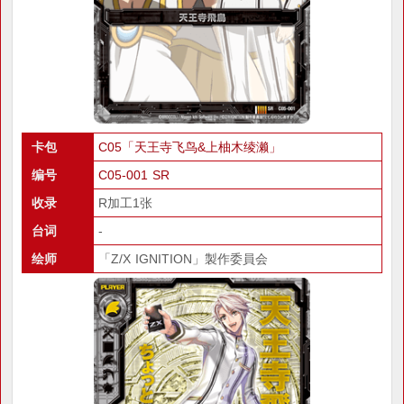
卡包
C05「天王寺飞鸟&上柚木绫濑」
编号
C05-001 SR
收录
R加工1张
台词
-
绘师
「Z/X IGNITION」製作委員会