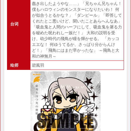
蠢き出したようやな……」「兄ちゃん兄ちゃん！
僕もハロウィンのモンスターになりたいわ！ 何
が似合うとるかな？」「ダンピール」「即答して
くれたとこ悪いけど、聞いたことあらへんなあ」
台词
「吸血鬼と人間のハーフにして、吸血鬼を屠る力
を秘めた呪われし一族だ！」 大和の説明を受
け、幼少時代の飛鳥が瞳を輝かせる。 「カッコ
エエな！ 何ゆうてるか、さっぱり分からんけ
ど！」「飛鳥にはまだ早かったな」 ～飛鳥と大
和の神無月～
绘师
碧風羽