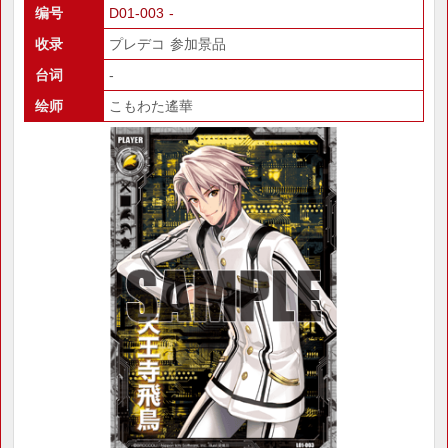
编号
D01-003 -
收录
プレデコ 参加景品
台词
-
绘师
こもわた遙華