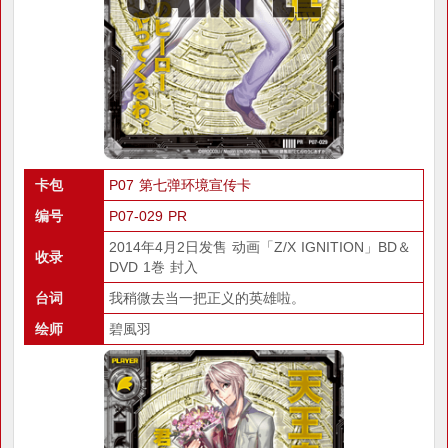
卡包
P07 第七弹环境宣传卡
编号
P07-029 PR
2014年4月2日发售 动画「Z/X IGNITION」BD＆
收录
DVD 1巻 封入
台词
我稍微去当一把正义的英雄啦。
绘师
碧風羽