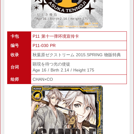
卡包
P11 第十一弹环境宣传卡
编号
P11-030 PR
收录
秋葉原ゼクストリーム 2015.SPRING 物販特典
顕現を待つ光の使徒
台词
Age 16 / Birth 2.14 / Height 175
绘师
CHAN×CO