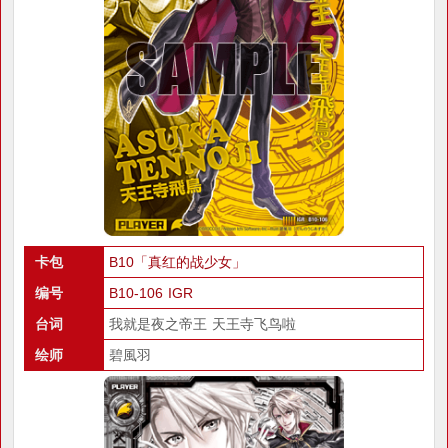
卡包
B10「真红的战少女」
编号
B10-106 IGR
台词
我就是夜之帝王 天王寺飞鸟啦
绘师
碧風羽