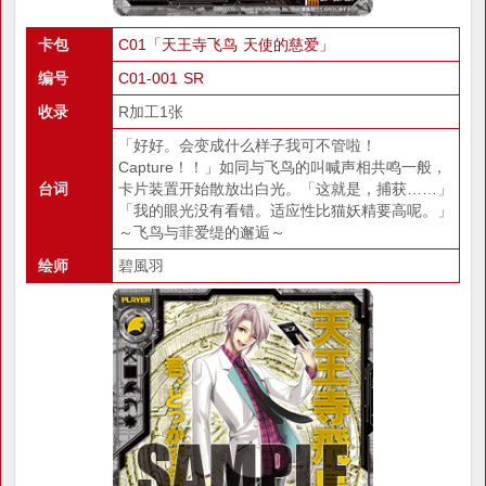
卡包
C01「天王寺飞鸟 天使的慈爱」
编号
C01-001 SR
收录
R加工1张
「好好。会变成什么样子我可不管啦！
Capture！！」如同与飞鸟的叫喊声相共鸣一般，
台词
卡片装置开始散放出白光。「这就是，捕获……」
「我的眼光没有看错。适应性比猫妖精要高呢。」
～飞鸟与菲爱缇的邂逅～
绘师
碧風羽