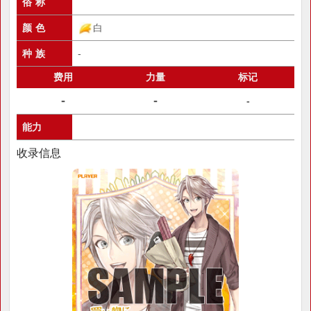
俗 称
颜 色
白
种 族
-
费用
力量
标记
-
-
-
能力
收录信息