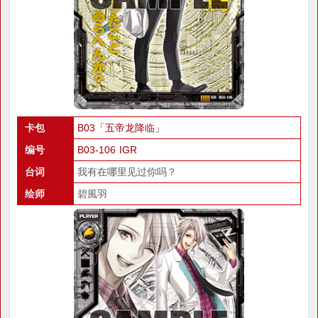
卡包
B03「五帝龙降临」
编号
B03-106 IGR
台词
我有在哪里见过你吗？
绘师
碧風羽