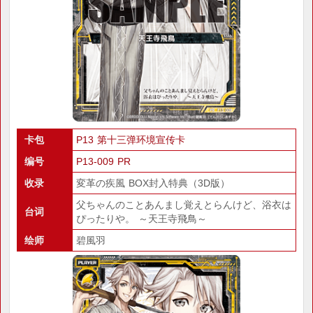
卡包
P13 第十三弹环境宣传卡
编号
P13-009 PR
收录
変革の疾風 BOX封入特典（3D版）
父ちゃんのことあんまし覚えとらんけど、浴衣は
台词
ぴったりや。 ～天王寺飛鳥～
绘师
碧風羽