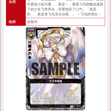
台词
菲爱缇小姐为重……那是！」看着飞鸟朝貌似迷路
了的少女飞奔而去，菲爱缇叹了口气。「真是
的……真是拿飞鸟没办法呢。」 ～飞鸟的理念～
绘师
碧風羽