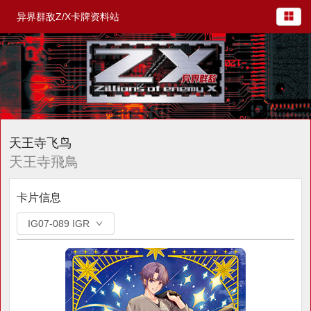
异界群敌Z/X卡牌资料站
天王寺飞鸟
天王寺飛鳥
卡片信息
IG07-089 IGR