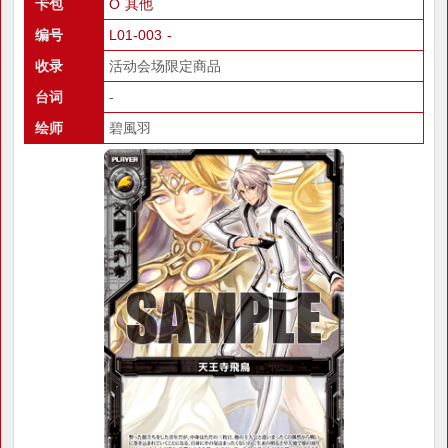
卡包
O 其他
编号
L01-003 -
收录
活动会场限定商品
台词
-
绘师
碧風羽