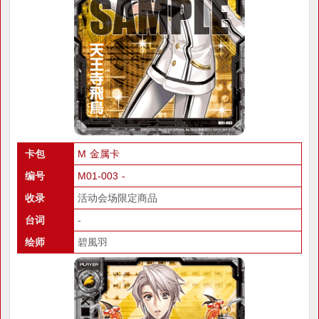
卡包
M 金属卡
编号
M01-003 -
收录
活动会场限定商品
台词
-
绘师
碧風羽