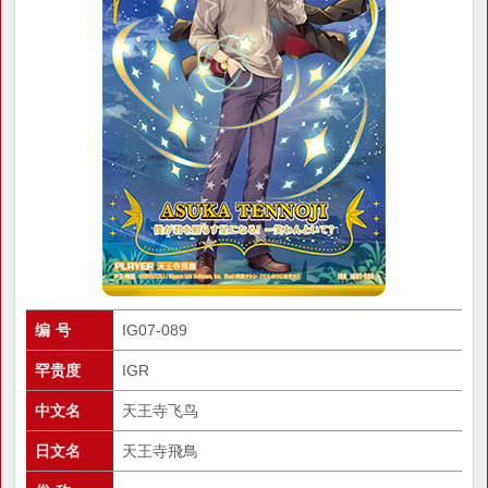
编 号
IG07-089
罕贵度
IGR
中文名
天王寺飞鸟
日文名
天王寺飛鳥