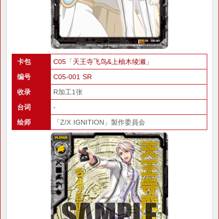
卡包
C05「天王寺飞鸟&上柚木绫濑」
编号
C05-001 SR
收录
R加工1张
台词
-
绘师
「Z/X IGNITION」製作委員会