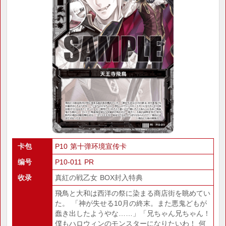
卡包
P10 第十弹环境宣传卡
编号
P10-011 PR
收录
真紅の戦乙女 BOX封入特典
飛鳥と大和は西洋の祭に染まる商店街を眺めてい
た。 「神が失せる10月の終末。また悪鬼どもが
蠢き出したようやな……」「兄ちゃん兄ちゃん！
僕もハロウィンのモンスターになりたいわ！ 何