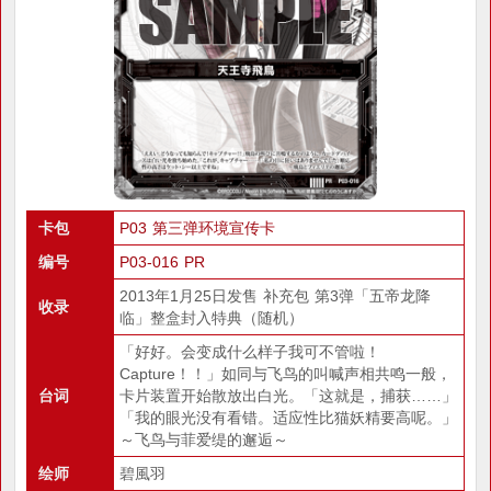
卡包
P03 第三弹环境宣传卡
编号
P03-016 PR
2013年1月25日发售 补充包 第3弹「五帝龙降
收录
临」整盒封入特典（随机）
「好好。会变成什么样子我可不管啦！
Capture！！」如同与飞鸟的叫喊声相共鸣一般，
台词
卡片装置开始散放出白光。「这就是，捕获……」
「我的眼光没有看错。适应性比猫妖精要高呢。」
～飞鸟与菲爱缇的邂逅～
绘师
碧風羽