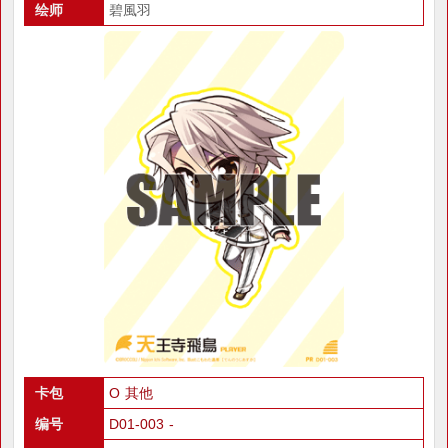
绘师
碧風羽
卡包
O 其他
编号
D01-003 -