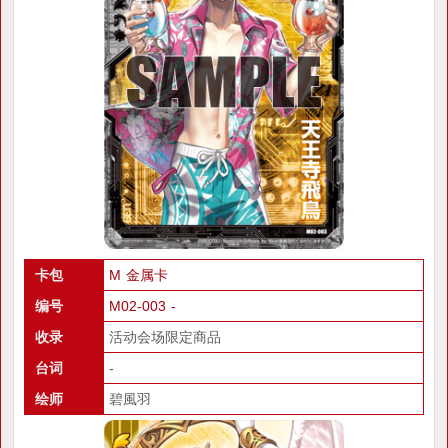
卡包
M 金属卡
编号
M02-003 -
收录
活动会场限定商品
台词
-
绘师
碧風羽