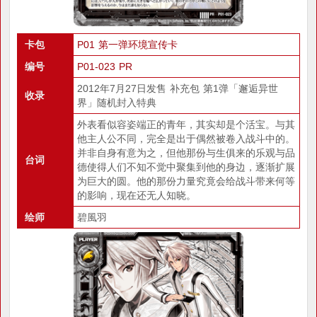
卡包
P01 第一弹环境宣传卡
编号
P01-023 PR
2012年7月27日发售 补充包 第1弹「邂逅异世
收录
界」随机封入特典
外表看似容姿端正的青年，其实却是个活宝。与其
他主人公不同，完全是出于偶然被卷入战斗中的。
并非自身有意为之，但他那份与生俱来的乐观与品
台词
德使得人们不知不觉中聚集到他的身边，逐渐扩展
为巨大的圆。他的那份力量究竟会给战斗带来何等
的影响，现在还无人知晓。
绘师
碧風羽