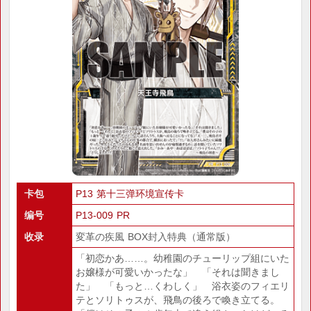
卡包
P13 第十三弹环境宣传卡
编号
P13-009 PR
收录
変革の疾風 BOX封入特典（通常版）
「初恋かあ……。幼稚園のチューリップ組にいた
お嬢様が可愛いかったな」 「それは聞きまし
た」 「もっと…くわしく」 浴衣姿のフィエリ
テとソリトゥスが、飛鳥の後ろで喚き立てる。