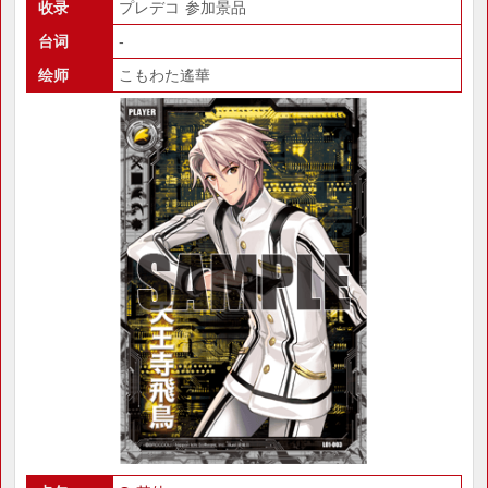
收录
プレデコ 参加景品
台词
-
绘师
こもわた遙華