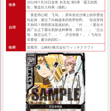
2013年7月25日发售 补充包 第5弹「霸王的凯
收录
歌」整盒封入特典（随机）
「真是用心呢，飞鸟。」原本坐在沙滩上的菲爱缇
站起身，接过了向她递来的热带饮料。「你这穿得
不热吗？明明穿泳装就好的。」「什……！要在大
台词
庭广众之下露出肌肤这种事情，我可……」「怎么
啦，脸怎么红了。」「…才没有呢！」 ～飞鸟与
菲爱缇，夏日的回忆～
绘师
碧風羽、山崎柱/株式会社ウィッチクラフト