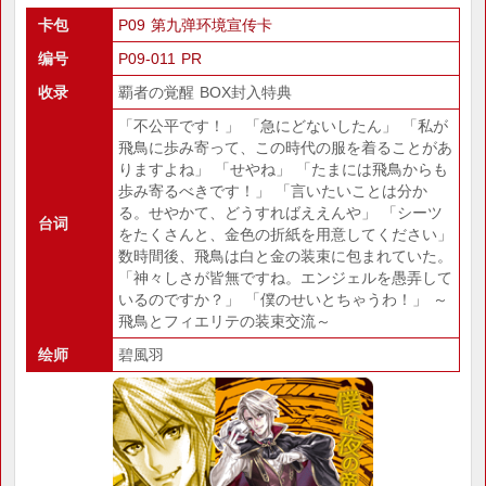
卡包
P09 第九弹环境宣传卡
编号
P09-011 PR
收录
覇者の覚醒 BOX封入特典
「不公平です！」 「急にどないしたん」 「私が
飛鳥に歩み寄って、この時代の服を着ることがあ
りますよね」 「せやね」 「たまには飛鳥からも
歩み寄るべきです！」 「言いたいことは分か
る。せやかて、どうすればええんや」 「シーツ
台词
をたくさんと、金色の折紙を用意してください」
数時間後、飛鳥は白と金の装束に包まれていた。
「神々しさが皆無ですね。エンジェルを愚弄して
いるのですか？」 「僕のせいとちゃうわ！」 ～
飛鳥とフィエリテの装束交流～
绘师
碧風羽