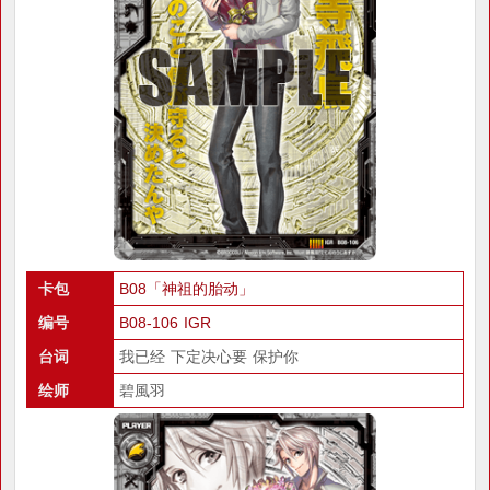
卡包
B08「神祖的胎动」
编号
B08-106 IGR
台词
我已经 下定决心要 保护你
绘师
碧風羽