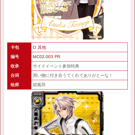
卡包
O 其他
编号
MC02-003 PR
收录
サイドイベント参加特典
台词
買い物に付き合うてくれてありがとーな！
绘师
碧風羽