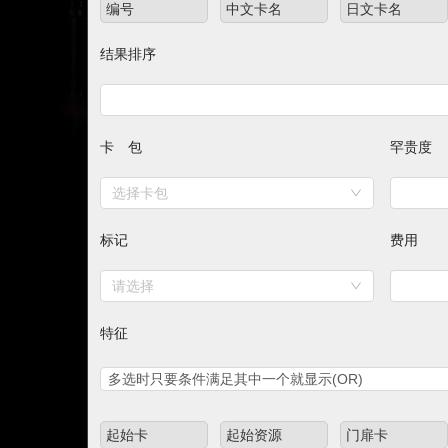
编号
中文卡名
日文卡名
结果排序
卡 包
罕贵度
标记
费用
请选择
特征
多选时只要条件满足其中一个就显示(OR)
起始卡
起始资源
门扉卡