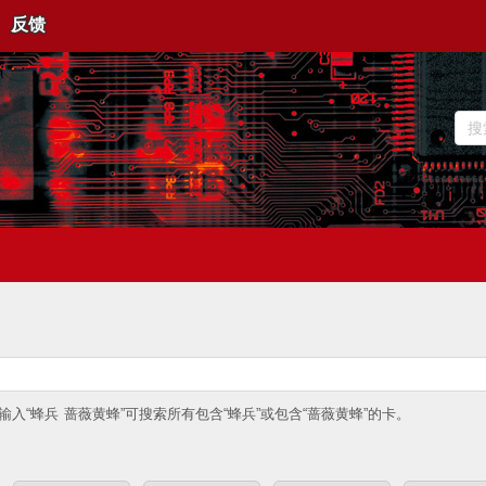
反馈
入“蜂兵 蔷薇黄蜂”可搜索所有包含“蜂兵”或包含“蔷薇黄蜂”的卡。