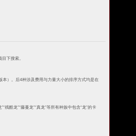
项目下搜索。
版本）。后4种涉及费用与力量大小的排序方式均是在
残酷龙”“藤蔓龙”“真龙”等所有种族中包含“龙”的卡