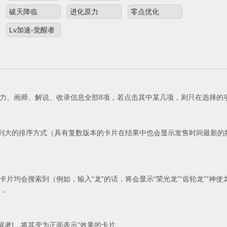
破天降临
进化原力
零点优化
Lv加速-觉醒者
力、画师、解说、收录信息全部8项，若点击其中某几项，则只在选择的
小到大的排序方式（具有复数版本的卡片在结果中也会显示发售时间最新的
会搜索到（例如，输入“龙”的话，将会显示“荣光龙”“齿轮龙”“神使龙”“
）。
觉醒者]，将其变为正面表示”效果的卡片。