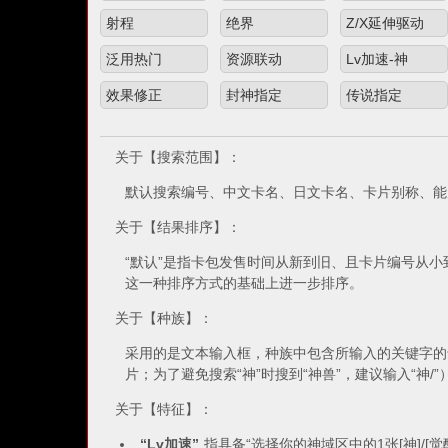
射程
绝界
Z/X延伸驱动
泛用热门
资源联动
Lv加速-神
效果修正
封神指定
传说指定
关于【搜索范围】：
默认搜索编号、中文卡名、日文卡名、卡片别称、能
关于【结果排序】：
“默认”是指卡包发售时间从新到旧、且卡片编号从
这一种排序方式的基础上进一步排序。
关于【种族】：
采用的是文本输入框，种族中包含所输入的关键字的卡片均
片；为了避免搜索“神”时搜到“神兽”，建议输入“神/”
关于【特征】：
“Lv加速”
指具备“选择你的神域区中的1张[神]/[