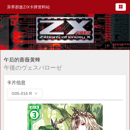
异界群敌Z/X卡牌资料站
午后的蔷薇黄蜂
午後のヴェスパローゼ
卡片信息
G05-016 R