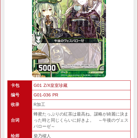
卡包
G01 Z/X皇室珍藏
编号
G01-036 PR
收录
R加工
蜂蜜たっぷりの紅茶は最高ね。謀略が綺麗に決ま
台词
った時と同じくらいに好きよ。 ～午後のヴェス
パローゼ～
绘师
柴乃櫂人