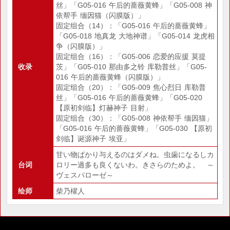
丝」「G05-016 午后的蔷薇黄蜂」「G05-008 神
依帮手 缅因猫（闪膜版）」
固定组合（14）：「G05-016 午后的蔷薇黄蜂」
「G05-018 地真龙 大地神谱」「G05-014 龙虎相
争（闪膜版）」
固定组合（16）：「G05-006 恋爱的应援 莫提
收录
茨」「G05-010 那由多之铃 库勒普丝」「G05-
016 午后的蔷薇黄蜂（闪膜版）」
固定组合（20）：「G05-009 焦心烈日 库勒普
丝」「G05-016 午后的蔷薇黄蜂」「G05-020
【原初剑临】灯赫神子 目射」
固定组合（30）：「G05-008 神依帮手 缅因猫」
「G05-016 午后的蔷薇黄蜂」「G05-030 【原初
剑临】诞源神子 埃亚」
甘い物ばかり与えるのはダメね。虫歯になるしカ
台词
ロリー過多も良くないわ。きさらのためよ。 ～
ヴェスパローゼ～
绘师
柴乃櫂人