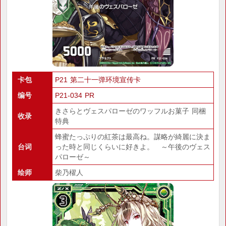
卡包
P21 第二十一弹环境宣传卡
编号
P21-034 PR
きさらとヴェスパローゼのワッフルお菓子 同梱
收录
特典
蜂蜜たっぷりの紅茶は最高ね。謀略が綺麗に決ま
台词
った時と同じくらいに好きよ。 ～午後のヴェス
パローゼ～
绘师
柴乃櫂人