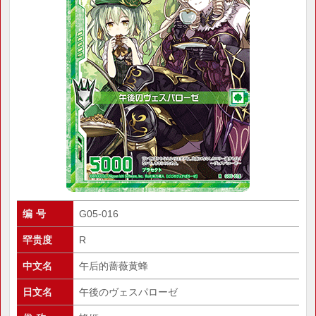
编 号
G05-016
罕贵度
R
中文名
午后的蔷薇黄蜂
日文名
午後のヴェスパローゼ