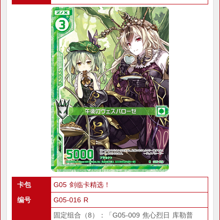
卡包
G05 剑临卡精选！
编号
G05-016 R
固定组合（8）：「G05-009 焦心烈日 库勒普