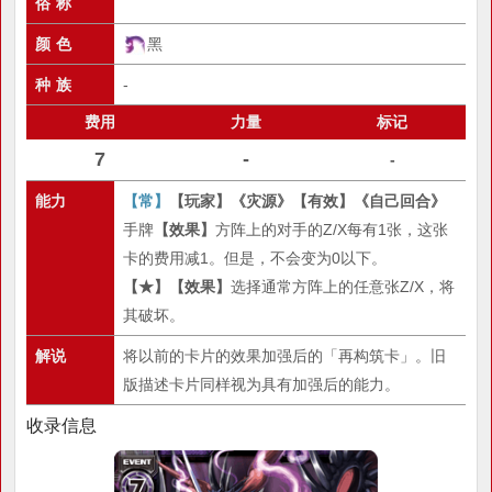
俗 称
颜 色
黑
种 族
-
费用
力量
标记
7
-
-
能力
【常】
【玩家】
《灾源》
【有效】
《自己回合》
手牌
【效果】
方阵上的对手的Z/X每有1张，这张
卡的费用减1。但是，不会变为0以下。
【★】
【效果】
选择通常方阵上的任意张Z/X，将
其破坏。
解说
将以前的卡片的效果加强后的「再构筑卡」。旧
版描述卡片同样视为具有加强后的能力。
收录信息