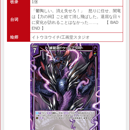
收录
1张
「鬱陶しい。消え失せろ！」 怒りに任せ、闇竜
は【力の祠】ごと総て消し飛ばした。退屈な日々
台词
に変化が訪れることはなかった……。 【 BAD
END 】
绘师
イトウヨウイチ/工画堂スタジオ