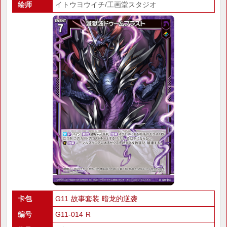
绘师
イトウヨウイチ/工画堂スタジオ
卡包
G11 故事套装 暗龙的逆袭
编号
G11-014 R