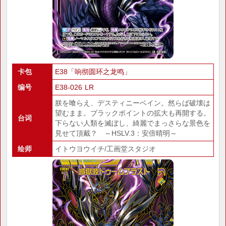
卡包
E38「响彻圆环之龙鸣」
编号
E38-026 LR
朕を喰らえ、デスティニーベイン。然らば破壊は
望むまま。ブラックポイントの拡大も再開する。
台词
下らない人類を滅ぼし、綺麗でまっさらな景色を
見せて頂戴？ ～HSLV.3：安倍晴明～
绘师
イトウヨウイチ/工画堂スタジオ