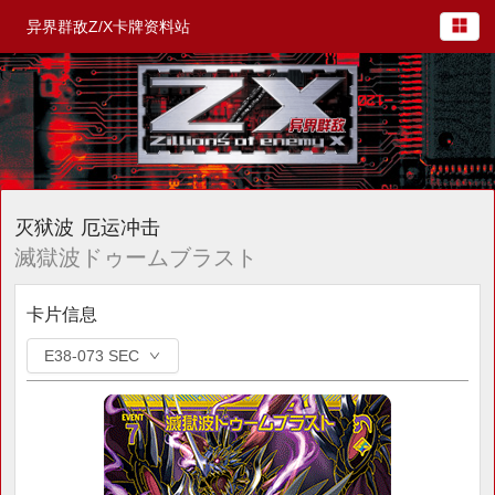
异界群敌Z/X卡牌资料站
灭狱波 厄运冲击
滅獄波ドゥームブラスト
卡片信息
E38-073 SEC