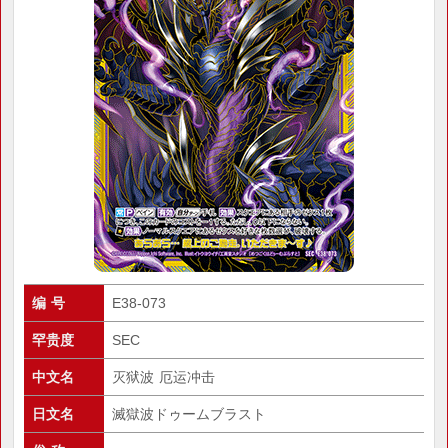
编 号
E38-073
罕贵度
SEC
中文名
灭狱波 厄运冲击
日文名
滅獄波ドゥームブラスト