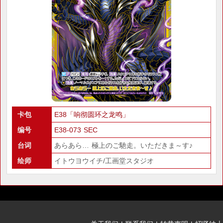
卡包
E38「响彻圆环之龙鸣」
编号
E38-073 SEC
台词
あらあら… 極上のご馳走。いただきま～す♪
绘师
イトウヨウイチ/工画堂スタジオ