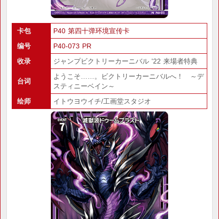
卡包
P40 第四十弹环境宣传卡
编号
P40-073 PR
收录
ジャンプビクトリーカーニバル '22 来場者特典
ようこそ……。ビクトリーカーニバルへ！ ～デ
台词
スティニーベイン～
绘师
イトウヨウイチ/工画堂スタジオ