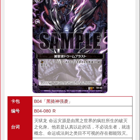
卡包
B04「黑骑神强袭」
编号
B04-080 R
灭狱龙 命运灾源是由黑之世界的疯狂所生的破灭
台词
之化身。他若是认真以赴的话，不必说生者，就连
概念、命运或法则之类目不可视的存在都能毁灭。