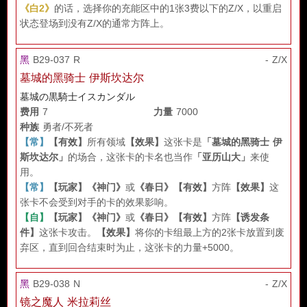
《白2》
的话，选择你的充能区中的1张3费以下的Z/X，以重启
状态登场到没有Z/X的通常方阵上。
黑
B29-037 R
- Z/X
墓城的黑骑士 伊斯坎达尔
墓城の黒騎士イスカンダル
费用
7
力量
7000
种族
勇者/不死者
【常】
【有效】
所有领域
【效果】
这张卡是
「墓城的黑骑士 伊
斯坎达尔」
的场合，这张卡的卡名也当作
「亚历山大」
来使
用。
【常】
【玩家】
《神门》
或
《春日》
【有效】
方阵
【效果】
这
张卡不会受到对手的卡的效果影响。
【自】
【玩家】
《神门》
或
《春日》
【有效】
方阵
【诱发条
件】
这张卡攻击。
【效果】
将你的卡组最上方的2张卡放置到废
弃区，直到回合结束时为止，这张卡的力量+5000。
黑
B29-038 N
- Z/X
镜之魔人 米拉莉丝