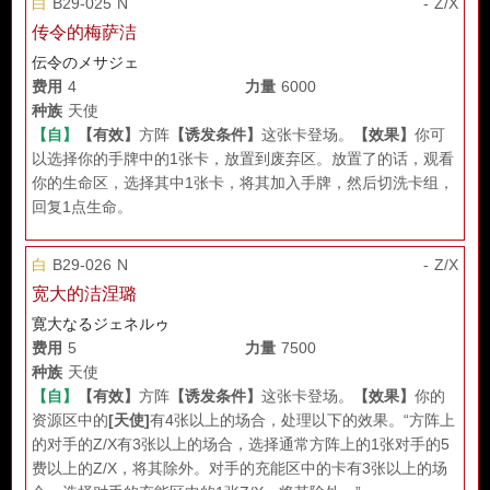
白
B29-025 N
- Z/X
传令的梅萨洁
伝令のメサジェ
费用
4
力量
6000
种族
天使
【自】
【有效】
方阵
【诱发条件】
这张卡登场。
【效果】
你可
以选择你的手牌中的1张卡，放置到废弃区。放置了的话，观看
你的生命区，选择其中1张卡，将其加入手牌，然后切洗卡组，
回复1点生命。
白
B29-026 N
- Z/X
宽大的洁涅璐
寛大なるジェネルゥ
费用
5
力量
7500
种族
天使
【自】
【有效】
方阵
【诱发条件】
这张卡登场。
【效果】
你的
资源区中的
[天使]
有4张以上的场合，处理以下的效果。“方阵上
的对手的Z/X有3张以上的场合，选择通常方阵上的1张对手的5
费以上的Z/X，将其除外。对手的充能区中的卡有3张以上的场