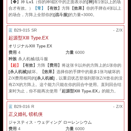
【◆】
神
Lv1
（你的神域区中的正面表示的
[神]
有1张以上的场
合才有效。）
【常】
【有效】
方阵
【效果】
你的手牌在4张以上
的场合，方阵上全部你的
[战斗服]
的力量+3000。
蓝
B29-015 SR
- Z/X
起源型XIII Type.EX
オリジナルXIII Type.EX
费用
4
力量
6000
种族
杀人机械/战斗服
【起】
【有效】
方阵
【费用】
将这张卡以外的方阵上的1张你的
[杀人机械]
破坏。
【效果】
选择你的手牌中的最多1张与破坏的
Z/X费用相同的
[杀人机械]
，以重启状态登场到那张Z/X曾在的没
有Z/X的方阵上。这个能力只能在你的回合中使用。直到回合结
束时为止，你不能再次使用
「起源型XIII Type.EX」
的能力。
蓝
B29-016 R
- Z/X
正义婚礼 铹机侠
ジャスティス・ウェディング ローレンシウム
费用
4
力量
6000