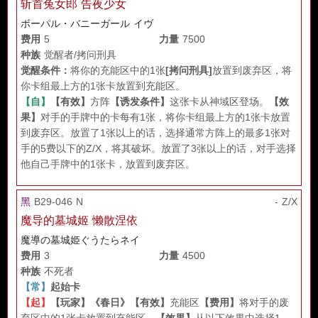
斩首兔女郎 告夜少女
ボーパル・バニーガール イヴ
费用
5
力量
7500
种族
觉醒者/拷问刑具
觉醒条件：
将你的充能区中的1张
[拷问刑具]
放置到废弃区，将
你卡组最上方的1张卡放置到充能区。
【自】
【有效】
方阵
【诱发条件】
这张卡从神域区登场。
【效
果】
对手的手牌中的卡每有1张，将你卡组最上方的1张卡放置
到废弃区。放置了1张以上的话，选择通常方阵上的最多1张对
手的5费以下的Z/X，将其破坏。放置了3张以上的话，对手选择
他自己手牌中的1张卡，放置到废弃区。
黑
B29-046 N
- Z/X
魔导的墓城姬 懒散涅依
魔導の墓城姫ぐうたらネイ
费用
3
力量
4500
种族
不死者
【常】
起始卡
【起】
【玩家】
《春日》
【有效】
充能区
【费用】
将对手的废
弃区中的1张卡放置到充能区。
【效果】
从以下效果中选择1