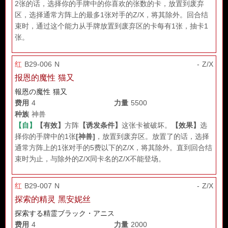
2张的话，选择你的手牌中的你喜欢的张数的卡，放置到废弃
区，选择通常方阵上的最多1张对手的Z/X，将其除外。回合结
束时，通过这个能力从手牌放置到废弃区的卡每有1张，抽卡1
张。
红
B29-006 N
- Z/X
报恩的魔性 猫又
報恩の魔性 猫又
费用
4
力量
5500
种族
神兽
【自】
【有效】
方阵
【诱发条件】
这张卡被破坏。
【效果】
选
择你的手牌中的1张
[神兽]
，放置到废弃区。放置了的话，选择
通常方阵上的1张对手的5费以下的Z/X，将其除外。直到回合结
束时为止，与除外的Z/X同卡名的Z/X不能登场。
红
B29-007 N
- Z/X
探索的精灵 黑安妮丝
探索する精霊ブラック・アニス
费用
4
力量
2000