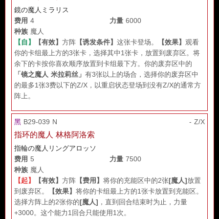
鏡の魔人ミラリス
费用
4
力量
6000
种族
魔人
【自】
【有效】
方阵
【诱发条件】
这张卡登场。
【效果】
观看
你的卡组最上方的3张卡，选择其中1张卡，放置到废弃区。将
余下的卡按你喜欢顺序放置到卡组最下方。你的废弃区中的
「镜之魔人 米拉莉丝」
有3张以上的场合，选择你的废弃区中
的最多1张3费以下的Z/X，以重启状态登场到没有Z/X的通常方
阵上。
黑
B29-039 N
- Z/X
指环的魔人 林格阿洛索
指輪の魔人リングアロッソ
费用
5
力量
7500
种族
魔人
【起】
【有效】
方阵
【费用】
将你的充能区中的2张
[魔人]
放置
到废弃区。
【效果】
将你的卡组最上方的1张卡放置到充能区。
选择方阵上的2张你的
[魔人]
，直到回合结束时为止，力量
+3000。这个能力1回合只能使用1次。