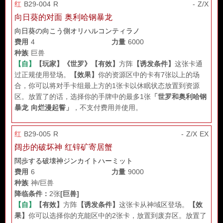
红
B29-004 R
- Z/X
向日葵的对面 奥利哈钢暴龙
向日葵の向こう側オリハルコンティラノ
费用
4
力量
6000
种族
巨兽
【自】
【玩家】
《世罗》
【有效】
方阵
【诱发条件】
这张卡通
过正规使用登场。
【效果】
你的资源区中的卡有7张以上的场
合，你可以将对手卡组最上方的1张卡以休眠状态放置到资源
区。放置了的话，选择你的手牌中的最多1张
「世罗和奥利哈钢
暴龙 向烂漫起誓」
，不支付费用并使用。
红
B29-005 R
- Z/X EX
阔步的破坏神 红锌矿寄居蟹
闊歩する破壊神ジンカイトハーミット
费用
6
力量
9000
种族
神/巨兽
降临条件：
2张
[巨兽]
【自】
【有效】
方阵
【诱发条件】
这张卡从神域区登场。
【效
果】
你可以选择你的充能区中的2张卡，放置到废弃区。放置了