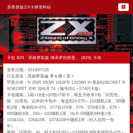
异界群敌Z/X卡牌资料站
卡包 B29「异姬梦装篇 继承梦的群星」 (B29) 卡表
发售日期：2019/07/25
日文原名：異姫夢装編 夢を継ぐ星々
罕贵分布：N 25|R 39|SR 10|SFR 12|OBR 4+复刻6|SECRET R
9|SECRET IGR 3|HLR 74（编号001～074闪卡版）
卡包规格：1箱×18盒×10包×7张卡，每盒另收录1包「闪亮包」。
除「闪亮包」以外的卡包中：每盒B29-075～102随机1张，SR随
机2张；每箱B29-075、077合计6张，076、078各1张，079～
090随机9张，091～102随机1张，HLR SR随机9种各1张，
103&104、105&106、107&108中随机1对（封入在同一包
中）。
每包「闪亮包」中，封入B29-001～074的HLR版本或B29-075～