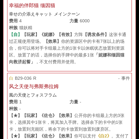
幸福的伴郎猫 缅因猫
幸せの介添えキャット メインクーン
费用
4
力量
6000
种族
猫妖精
【自】
【玩家】
《妮娜》
【有效】
方阵
【诱发条件】
这张卡通
过正规使用登场。
【效果】
你的资源区中的卡有7张以上的场
合，你可以将对手卡组最上方的1张卡以休眠状态放置到资源
区。放置了的话，选择你的手牌中的最多1张
「妮娜和缅因猫
向救济起誓」
，不支付费用并使用。
白
B29-036 R
- 事件
风之天使与弗斯弗拉姆
風の天使とフォスフラム
费用
1
力量
-
种族
-
【★】
【玩家】
《佐仓》
【效果】
公开你的卡组最上方的3张
卡，选择其中1张卡，将其加入手牌。选择余下的卡中的1张
卡，放置到充能区，将余下的卡放置到放置到废弃区。
【★】
【玩家】
《佐仓》
【效果】
你可以支付
《白2》
。支付了