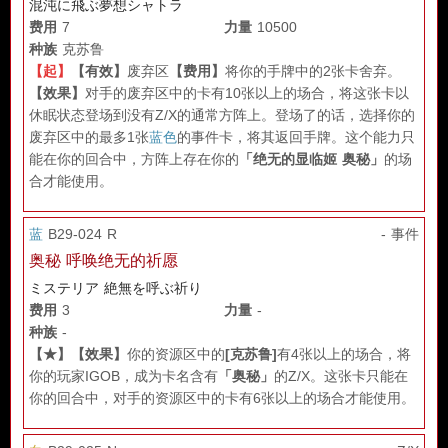
混沌に飛ぶ夢想シャトラ
费用
7
力量
10500
种族
克苏鲁
【起】
【有效】
废弃区
【费用】
将你的手牌中的2张卡舍弃。
【效果】
对手的废弃区中的卡有10张以上的场合，将这张卡以
休眠状态登场到没有Z/X的通常方阵上。登场了的话，选择你的
废弃区中的最多1张
蓝色
的事件卡，将其返回手牌。这个能力只
能在你的回合中，方阵上存在你的
「绝无的显临姬 奥秘」
的场
合才能使用。
蓝
B29-024 R
- 事件
奥秘 呼唤绝无的祈愿
ミステリア 絶無を呼ぶ祈り
费用
3
力量
-
种族
-
【★】
【效果】
你的资源区中的
[克苏鲁]
有4张以上的场合，将
你的玩家IGOB，成为卡名含有
「奥秘」
的Z/X。这张卡只能在
你的回合中，对手的资源区中的卡有6张以上的场合才能使用。