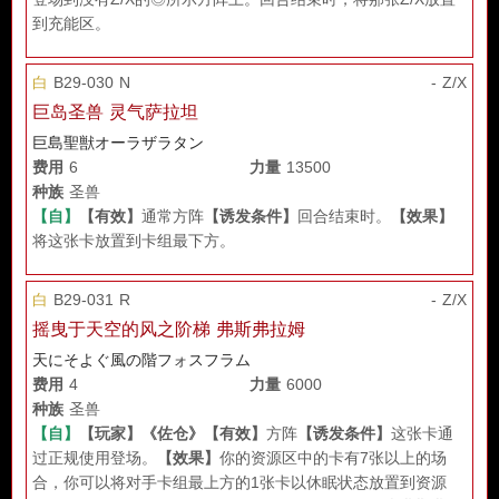
到充能区。
白
B29-030 N
- Z/X
巨岛圣兽 灵气萨拉坦
巨島聖獣オーラザラタン
费用
6
力量
13500
种族
圣兽
【自】
【有效】
通常方阵
【诱发条件】
回合结束时。
【效果】
将这张卡放置到卡组最下方。
白
B29-031 R
- Z/X
摇曳于天空的风之阶梯 弗斯弗拉姆
天にそよぐ風の階フォスフラム
费用
4
力量
6000
种族
圣兽
【自】
【玩家】
《佐仓》
【有效】
方阵
【诱发条件】
这张卡通
过正规使用登场。
【效果】
你的资源区中的卡有7张以上的场
合，你可以将对手卡组最上方的1张卡以休眠状态放置到资源