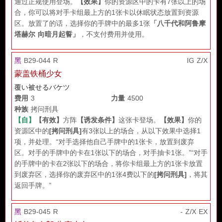
通过正规使用登场。
【效果】
你的资源区中的卡有7张以上的场
合，你可以将对手卡组最上方的1张卡以休眠状态放置到资源
区。放置了的话，选择你的手牌中的最多1张
「八千代和阿鲁摩
塔赫尔 向暗月起誓」
，不支付费用并使用。
黑
B29-044 R
IG Z/X
蒙盖铁桶少女
覆い被せるバケツ
费用
3
力量
4500
种族
拷问刑具
【自】
【有效】
方阵
【诱发条件】
这张卡登场。
【效果】
你的
资源区中的
[拷问刑具]
有3张以上的场合，从以下效果中选择1
项，并处理。“对手选择他自己手牌中的1张卡，放置到废弃
区。对手的手牌中的卡在1张以下的场合，对手抽卡1张。”“对手
的手牌中的卡在2张以下的场合，将你卡组最上方的1张卡放置
到废弃区，选择你的废弃区中的1张4费以下的
[拷问刑具]
，将其
返回手牌。”
黑
B29-045 R
- Z/X EX