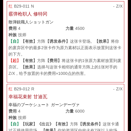
红
B29-011 N
- Z/X
霰弹枪职人 修特冈
散弾銃職人ショットガン
费用
4
力量
4500
种族
技师
【自】
【有效】
方阵
【诱发条件】
这张卡登场。
【效果】
将你
的废弃区中的最多2张卡作为原力素材以正面表示放置到这张卡
的下方。
【起】
【有效】
方阵
【费用】
将这张卡的1张原力素材放置到废
弃区。
【效果】
选择与这张卡相邻的通常方阵上的1张对手的
Z/X，给予放置的卡的费用×1000点的伤害。
红
B29-012 R
- Z/X
幸福花束射 甘迪瓦
幸福のブーケシュート ガーンデーヴァ
费用
4
力量
6000
种族
技师
【自】
【玩家】
《出云》
【有效】
方阵
【诱发条件】
这张卡通
过正规使用登场。
【效果】
你的资源区中的卡有7张以上的场