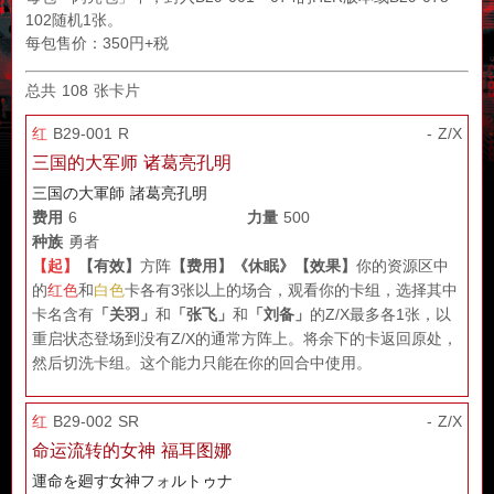
102随机1张。
每包售价：350円+税
总共 108 张卡片
红
B29-001 R
- Z/X
三国的大军师 诸葛亮孔明
三国の大軍師 諸葛亮孔明
费用
6
力量
500
种族
勇者
【起】
【有效】
方阵
【费用】
《休眠》
【效果】
你的资源区中
的
红色
和
白色
卡各有3张以上的场合，观看你的卡组，选择其中
卡名含有
「关羽」
和
「张飞」
和
「刘备」
的Z/X最多各1张，以
重启状态登场到没有Z/X的通常方阵上。将余下的卡返回原处，
然后切洗卡组。这个能力只能在你的回合中使用。
红
B29-002 SR
- Z/X
命运流转的女神 福耳图娜
運命を廻す女神フォルトゥナ