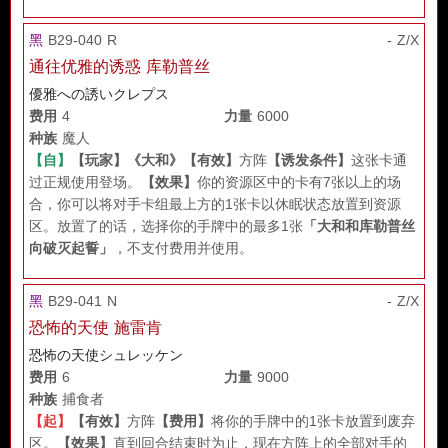
黑
B29-040 R
- Z/X
通往优雅的诱惑 库勒普丝
優雅への誘いクレプス
费用
4
力量
6000
种族
魔人
【自】
【玩家】
《大和》
【有效】
方阵
【诱发条件】
这张卡通
过正规使用登场。
【效果】
你的资源区中的卡有7张以上的场
合，你可以将对手卡组最上方的1张卡以休眠状态放置到资源
区。放置了的话，选择你的手牌中的最多1张
「大和和库勒普丝
向破灭起誓」
，不支付费用并使用。
黑
B29-041 N
- Z/X
恐怖的天使 施雷肯
恐怖の天使シュレッケン
费用
6
力量
9000
种族
捕食者
【起】
【有效】
方阵
【费用】
将你的手牌中的1张卡放置到废弃
区。
【效果】
直到回合结束时为止，现在方阵上的全部对手的