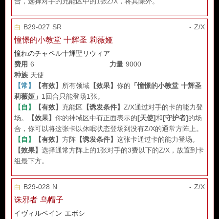
合，选择对手的充能区中的1张Z/X，将其除外。”
白
B29-027 SR
- Z/X
憧憬的小教堂 十辉圣 莉薇娅
憧れのチャペル十輝聖リウィア
费用
6
力量
9000
种族
天使
【常】
【有效】
所有领域
【效果】
你的
「憧憬的小教堂 十辉圣
莉薇娅」
1回合只能登场1张。
【自】
【有效】
充能区
【诱发条件】
Z/X通过对手的卡的能力登
场。
【效果】
你的神域区中有正面表示的
[天使]
和
[守护者]
的场
合，你可以将这张卡以休眠状态登场到没有Z/X的通常方阵上。
【自】
【有效】
方阵
【诱发条件】
这张卡通过卡的能力登场。
【效果】
选择通常方阵上的1张对手的3费以下的Z/X，放置到卡
组最下方。
白
B29-028 N
- Z/X
诛邪者 乌帽子
イヴィルベイン エボシ