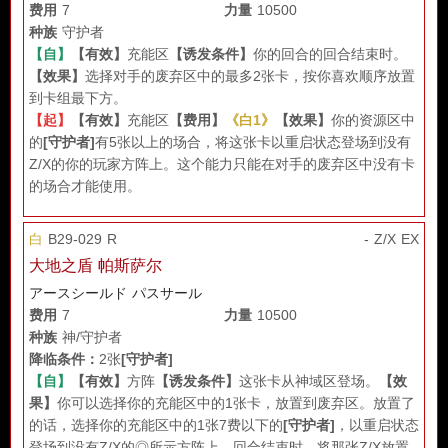
费用
7
力量
10500
种族
守护者
【自】
【有效】
充能区
【诱发条件】
你的回合的回合结束时。
【效果】
选择对手的废弃区中的最多2张卡，按你喜欢顺序放置
到卡组最下方。
【起】
【有效】
充能区
【费用】
《白1》
【效果】
你的资源区中
的
[守护者]
有5张以上的场合，将这张卡以重启状态登场到没有
Z/X的你的玩家方阵上。这个能力只能在对手的废弃区中没有卡
的场合才能使用。
白
B29-029 R
- Z/X EX
大地之盾 帕斯萨尔
アースシールド パスサール
费用
7
力量
10500
种族
神/守护者
降临条件：
2张
[守护者]
【自】
【有效】
方阵
【诱发条件】
这张卡从神域区登场。
【效
果】
你可以选择你的充能区中的1张卡，放置到废弃区。放置了
的话，选择你的充能区中的1张7费以下的
[守护者]
，以重启状态
登场到没有Z/X的◎所示方阵上。回合结束时，将那张Z/X放置