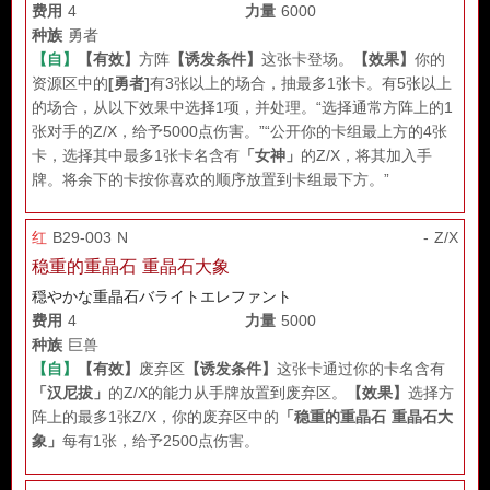
费用
4
力量
6000
种族
勇者
【自】
【有效】
方阵
【诱发条件】
这张卡登场。
【效果】
你的
资源区中的
[勇者]
有3张以上的场合，抽最多1张卡。有5张以上
的场合，从以下效果中选择1项，并处理。“选择通常方阵上的1
张对手的Z/X，给予5000点伤害。”“公开你的卡组最上方的4张
卡，选择其中最多1张卡名含有
「女神」
的Z/X，将其加入手
牌。将余下的卡按你喜欢的顺序放置到卡组最下方。”
红
B29-003 N
- Z/X
稳重的重晶石 重晶石大象
穏やかな重晶石バライトエレファント
费用
4
力量
5000
种族
巨兽
【自】
【有效】
废弃区
【诱发条件】
这张卡通过你的卡名含有
「汉尼拔」
的Z/X的能力从手牌放置到废弃区。
【效果】
选择方
阵上的最多1张Z/X，你的废弃区中的
「稳重的重晶石 重晶石大
象」
每有1张，给予2500点伤害。