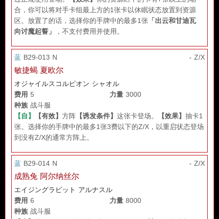
合，你可以将对手卡组最上方的1张卡以休眠状态放置到资源
区。放置了的话，选择你的手牌中的最多1张
「出云和甘迪瓦
向讨魔起誓」
，不支付费用并使用。
蓝
B29-013 N
- Z/X
敏捷蝎 夏欧尔
オジャイルスコルピオン シャオル
费用
5
力量
3000
种族
战斗服
【自】
【有效】
方阵
【诱发条件】
这张卡登场。
【效果】
抽卡1
张。选择你的手牌中的最多1张3费以下的Z/X，以重启状态登场
到没有Z/X的通常方阵上。
蓝
B29-014 N
- Z/X
成熟兔 阿尔纳丝尔
エイジングラビット アルナスル
费用
6
力量
8000
种族
战斗服