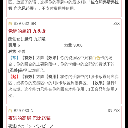
区。放置了的话，选择你的手牌中的最多1张
「佐仓和弗斯弗拉
姆 向光风起誓」
，不支付费用并使用。
白
B29-032 SR
- Z/X
觉醒的超幻 九头龙
醒覚せし超幻 九頭竜
费用
6
力量
9000
种族
圣兽
【常】
【有效】
方阵
【效果】
你的资源区中只有
白色
卡的场
合，你的回合的主要阶段中，你的卡组中的全部的5费以下的
[圣兽]
获得点燃标记。
【起】
【有效】
方阵
【费用】
将你的手牌中的1张卡放置到废弃
区，或将你的充能区中的1张卡放置到废弃区。
【效果】
进行1
次点燃。这个能力只能在你的回合才能使用，1回合只能使用3
次。
白
B29-033 N
IG Z/X
夜逃的高层 巴比诺猫
夜逃げのドン バンビーノ