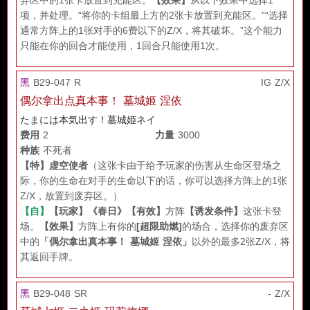
项，并处理。“将你的卡组最上方的2张卡放置到充能区。”“选择
通常方阵上的1张对手的6费以下的Z/X，将其破坏。”这个能力
只能在你的回合才能使用，1回合只能使用1次。
黑
B29-047 R
IG Z/X
偶尔拿出点真本事！ 墓城姬 涅依
たまには本気出す！墓城姫ネイ
费用
2
力量
3000
种族
不死者
【特】
虚空使者
（这张卡由于给予玩家的伤害从生命区登场之
际，你的生命在对手的生命以下的话，你可以选择方阵上的1张
Z/X，放置到废弃区。）
【自】
【玩家】
《春日》
【有效】
方阵
【诱发条件】
这张卡登
场。
【效果】
方阵上有你的
[超限助燃]
的场合，选择你的废弃区
中的
「偶尔拿出真本事！ 墓城姬 涅依」
以外的最多2张Z/X，将
其返回手牌。
黑
B29-048 SR
- Z/X