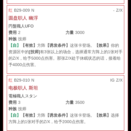
红
B29-009 N
- Z/X
圆盘职人 幽浮
円盤職人UFO
费用
2
力量
3000
种族
技师
【自】
【有效】
方阵
【诱发条件】
这张卡登场。
【效果】
你的
资源区中的
[技师]
有3张以上的场合，选择通常方阵上的1张对手
的Z/X，给予5000点伤害。那张Z/X处于休眠状态的话，接着给
予4000点伤害。
红
B29-010 N
IG Z/X
电极职人 斯坦
電極職人スタン
费用
3
力量
3500
种族
技师
【自】
【有效】
方阵
【诱发条件】
这张卡登场。
【效果】
选择
方阵上的1张对手的Z/X，给予2000点伤害。