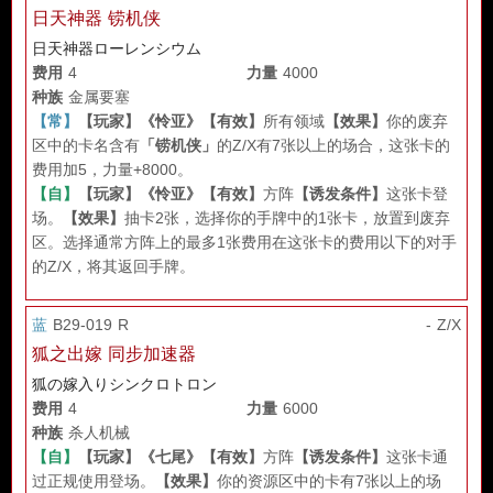
日天神器 铹机侠
日天神器ローレンシウム
费用
4
力量
4000
种族
金属要塞
【常】
【玩家】
《怜亚》
【有效】
所有领域
【效果】
你的废弃
区中的卡名含有
「铹机侠」
的Z/X有7张以上的场合，这张卡的
费用加5，力量+8000。
【自】
【玩家】
《怜亚》
【有效】
方阵
【诱发条件】
这张卡登
场。
【效果】
抽卡2张，选择你的手牌中的1张卡，放置到废弃
区。选择通常方阵上的最多1张费用在这张卡的费用以下的对手
的Z/X，将其返回手牌。
蓝
B29-019 R
- Z/X
狐之出嫁 同步加速器
狐の嫁入りシンクロトロン
费用
4
力量
6000
种族
杀人机械
【自】
【玩家】
《七尾》
【有效】
方阵
【诱发条件】
这张卡通
过正规使用登场。
【效果】
你的资源区中的卡有7张以上的场