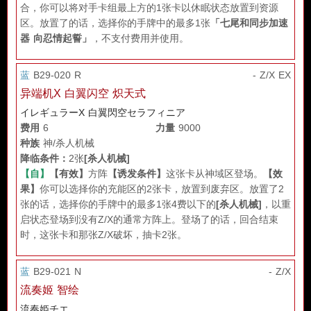
合，你可以将对手卡组最上方的1张卡以休眠状态放置到资源
区。放置了的话，选择你的手牌中的最多1张
「七尾和同步加速
器 向忍情起誓」
，不支付费用并使用。
蓝
B29-020 R
- Z/X EX
异端机X 白翼闪空 炽天式
イレギュラーX 白翼閃空セラフィニア
费用
6
力量
9000
种族
神/杀人机械
降临条件：
2张
[杀人机械]
【自】
【有效】
方阵
【诱发条件】
这张卡从神域区登场。
【效
果】
你可以选择你的充能区的2张卡，放置到废弃区。放置了2
张的话，选择你的手牌中的最多1张4费以下的
[杀人机械]
，以重
启状态登场到没有Z/X的通常方阵上。登场了的话，回合结束
时，这张卡和那张Z/X破坏，抽卡2张。
蓝
B29-021 N
- Z/X
流奏姬 智绘
流奏姫チエ