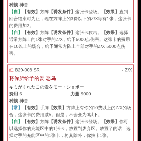
种族
神兽
【自】
【有效】
方阵
【诱发条件】
这张卡登场。
【效果】
直到
回合结束时为止，现在方阵上的3费以下的Z/X每有1张，这张卡
的费用加2。
【自】
【有效】
方阵
【诱发条件】
这张卡攻击。
【效果】
选择
通常方阵上的1张对手的Z/X，给予5000点伤害。这张卡的费用
在10以上的场合，给予通常方阵上全部对手的Z/X 5000点伤
害。
红
B29-008 SR
- Z/X
将你所给予的爱 恶鸟
キミがくれたこの愛をモー・ショボー
费用
6
力量
9000
种族
神兽
【常】
【有效】
手牌
【效果】
方阵上有你的10费以上的Z/X的场
合，这张卡的费用减5。但是，不会变为0以下。
【自】
【有效】
方阵
【诱发条件】
这张卡登场。
【效果】
你可
以选择你的充能区中的1张卡，放置到废弃区。放置了的话，选
择对手的充能区中的1张卡，将其除外，你抽卡1张。