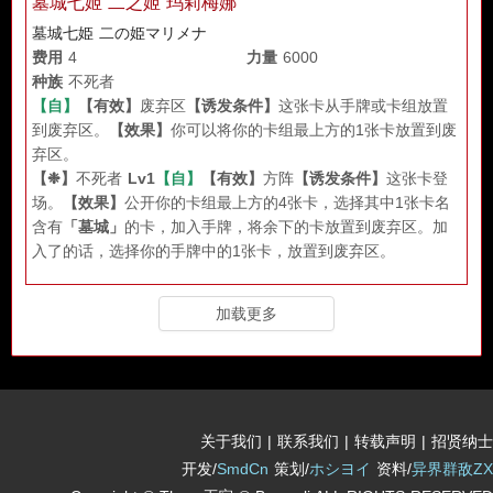
墓城七姬 二之姬 玛莉梅娜
墓城七姫 二の姫マリメナ
费用
4
力量
6000
种族
不死者
【自】
【有效】
废弃区
【诱发条件】
这张卡从手牌或卡组放置
到废弃区。
【效果】
你可以将你的卡组最上方的1张卡放置到废
弃区。
【❉】
不死者
Lv1
【自】
【有效】
方阵
【诱发条件】
这张卡登
场。
【效果】
公开你的卡组最上方的4张卡，选择其中1张卡名
含有
「墓城」
的卡，加入手牌，将余下的卡放置到废弃区。加
入了的话，选择你的手牌中的1张卡，放置到废弃区。
加载更多
关于我们
|
联系我们
|
转载声明
|
招贤纳士
开发/
SmdCn
策划/
ホシヨイ
资料/
异界群敌ZX