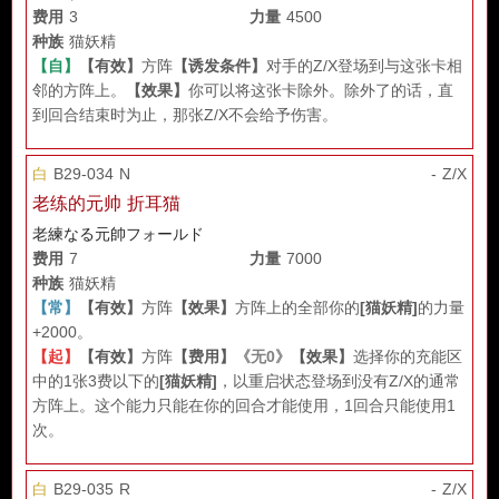
费用
3
力量
4500
种族
猫妖精
【自】
【有效】
方阵
【诱发条件】
对手的Z/X登场到与这张卡相
邻的方阵上。
【效果】
你可以将这张卡除外。除外了的话，直
到回合结束时为止，那张Z/X不会给予伤害。
白
B29-034 N
- Z/X
老练的元帅 折耳猫
老練なる元帥フォールド
费用
7
力量
7000
种族
猫妖精
【常】
【有效】
方阵
【效果】
方阵上的全部你的
[猫妖精]
的力量
+2000。
【起】
【有效】
方阵
【费用】
《无0》
【效果】
选择你的充能区
中的1张3费以下的
[猫妖精]
，以重启状态登场到没有Z/X的通常
方阵上。这个能力只能在你的回合才能使用，1回合只能使用1
次。
白
B29-035 R
- Z/X