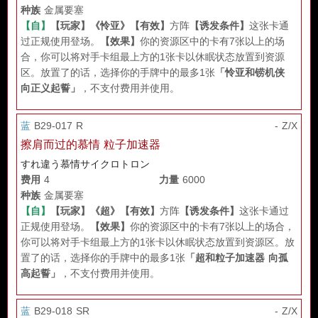
种族
金属要塞
【自】
【玩家】
《怜亚》
【有效】
方阵
【诱发条件】
这张卡通
过正规使用登场。
【效果】
你的资源区中的卡有7张以上的场
合，你可以将对手卡组最上方的1张卡以休眠状态放置到资源
区。放置了的话，选择你的手牌中的最多1张
「怜亚和铹机侠
向正义起誓」
，不支付费用并使用。
蓝
B29-017 R
- Z/X
擦肩而过的慕情 粒子加速器
すれ違う慕情サイクロトロン
费用
4
力量
6000
种族
金属要塞
【自】
【玩家】
《超》
【有效】
方阵
【诱发条件】
这张卡通过
正规使用登场。
【效果】
你的资源区中的卡有7张以上的场合，
你可以将对手卡组最上方的1张卡以休眠状态放置到资源区。放
置了的话，选择你的手牌中的最多1张
「超和粒子加速器 向孤
高起誓」
，不支付费用并使用。
蓝
B29-018 SR
- Z/X