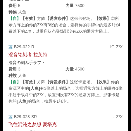
费用
5
力量
7500
种族
人鱼
【自】
【有效】
方阵
【诱发条件】
这张卡登场。
【效果】
◎所
示方阵上的你的Z/X有3张的场合，选择你的手牌中的最多1张4
费以下的Z/X，以重启状态登场到没有Z/X的通常方阵上。
蓝
B29-022 R
IG Z/X
澄音铭刻者 拉芙特
澄音の刻み手ラフト
费用
3
力量
4500
种族
人鱼
【自】
【有效】
方阵
【诱发条件】
这张卡登场。
【效果】
你的
资源区中的
[人鱼]
有3张以上的场合，选择通常方阵上的最多1张
不处于战斗中的Z/X，放置到没有Z/X的通常方阵上。那张卡是
你的
[人鱼]
的场合，抽最多1张卡。
蓝
B29-023 SR
- Z/X
飞往混沌之梦想 夏塔克